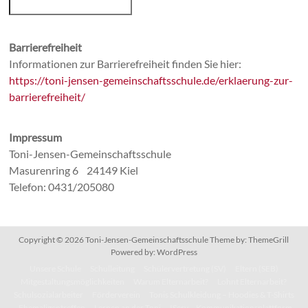
Barrierefreiheit
Informationen zur Barrierefreiheit finden Sie hier:
https://toni-jensen-gemeinschaftsschule.de/erklaerung-zur-
barrierefreiheit/
Impressum
Toni-Jensen-Gemeinschaftsschule
Masurenring 6 24149 Kiel
Telefon: 0431/205080
Copyright © 2026
Toni-Jensen-Gemeinschaftsschule
Theme by:
ThemeGrill
Powered by:
WordPress
Unsere Schule
Schulleitung
Schülervertretung (SV)
Eltern (SEB)
Mitgestaltungsmöglichkeiten
Warum Elternarbeit?
Lohnt Elternarbeit?
Schulsozialarbeiter
Förderverein
Tonis Schulkleidung – Hoodies & T-Shirts
Ehemaligentreffen
Lernen an der Toni
IServ – Kommunikationsplattform