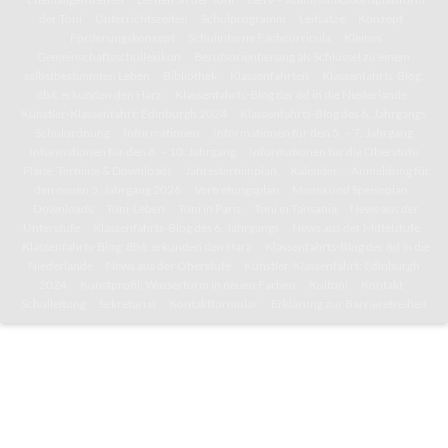
der Toni
Unterrichtszeiten
Schulprogramm
Leitsätze
Konzept
Förderungskonzept
Schulinterne Fachcurricula
Kleines
Gemeinschaftsschullexikon
Berufsorientierung als Schlüssel zu einem
selbstbestimmten Leben
Bibliothek
Klassenfahrten
Klassenfahrts-Blog:
8b/c erkunden den Harz
Klassenfahrts-Blog der 8d in die Niederlande
Künstler-Klassenfahrt: Edinburgh 2024
Klassenfahrts-Blog des 6. Jahrgangs
Schulordnung
Informationen
Informationen für den 5. – 7. Jahrgang
Informationen für den 8. – 10. Jahrgang
Informationen für die Oberstufe
Pläne, Termine & Downloads
Jahresterminplan
Kalender
Anmeldung für
den neuen 5. Jahrgang 2026
Vertretungsplan
Mensa und Speiseplan
Downloads
Toni-Leben
Toni in Paris
Toni in Tansania
News aus der
Unterstufe
Klassenfahrts-Blog des 6. Jahrgangs
News aus der Mittelstufe
Klassenfahrts-Blog: 8b/c erkunden den Harz
Klassenfahrts-Blog der 8d in die
Niederlande
News aus der Oberstufe
Künstler-Klassenfahrt: Edinburgh
2024
Kunstprofil: Wasserturm in neuen Farben
Kultoni
Kontakt
Schulleitung
Sekretariat
Kontaktformular
Erklärung zur Barrierefreiheit